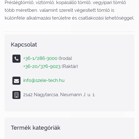
Préslégtömlő, víztömlő, kopásálló tömlő, vegyipari tömlő
több méretben, valamint szerelt végesített tömlő is
különféle alkalmazási területre és csatlakozási lehetőséggel.
Kapcsolat
+36-1/286-3000
(Iroda)
+36-20/376-9023
(Raktár)
info@szele-tech.hu
2142 Nagytarcsa, Neumann J. u. 1.
Termék kategóriák