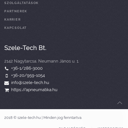
SZOLGÁLTATÁSOK
PARTNEREK
KARRIER
KAPCSOLAT
Szele-Tech Bt.
2142 Nagytarcsa, Neumann János u. 1.
+36-1/286-3000
+36-20/959-1054
info@szele-tech.hu
https://apneumatika.hu
2018 © szele-tech.hu | Minden jog fenntartva.