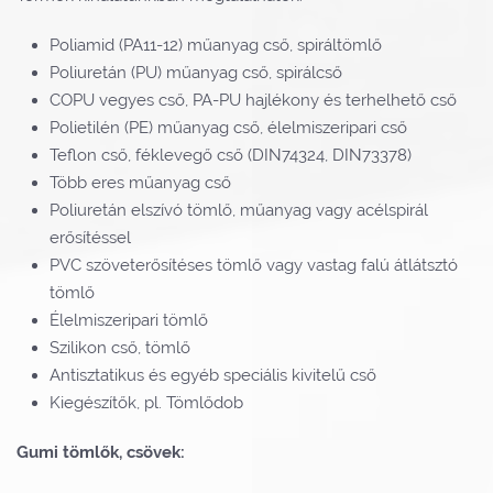
Poliamid (PA11-12) műanyag cső, spiráltömlő
Poliuretán (PU) műanyag cső, spirálcső
COPU vegyes cső, PA-PU hajlékony és terhelhető cső
Polietilén (PE) műanyag cső, élelmiszeripari cső
Teflon cső, féklevegő cső (DIN74324, DIN73378)
Több eres műanyag cső
Poliuretán elszívó tömlő, műanyag vagy acélspirál
erősítéssel
PVC szöveterősítéses tömlő vagy vastag falú átlátsztó
tömlő
Élelmiszeripari tömlő
Szilikon cső, tömlő
Antisztatikus és egyéb speciális kivitelű cső
Kiegészítők, pl. Tömlődob
Gumi tömlők, csövek: