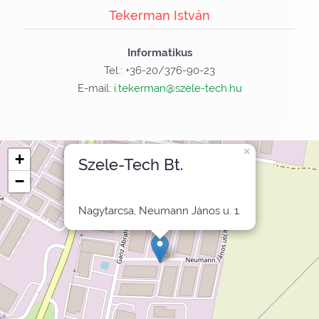
Tekerman István
Informatikus
Tel.: +36-20/376-90-23
E-mail:
i.tekerman@szele-tech.hu
×
+
Szele-Tech Bt.
−
Nagytarcsa, Neumann János u. 1.