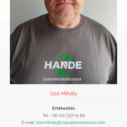
Izsó Mihály
Értékesítés
Tel.: +36-20/337-11-84
E-mail:
izso.mihaly@csavarkomresszor.com