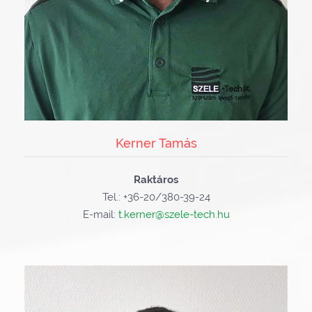
Kerner Tamás
Raktáros
Tel.: +36-20/380-39-24
E-mail:
t.kerner@szele-tech.hu