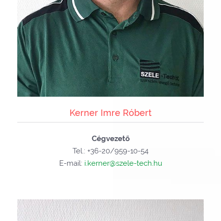
Kerner Imre Róbert
Cégvezető
Tel.: +36-20/959-10-54
E-mail:
i.kerner@szele-tech.hu