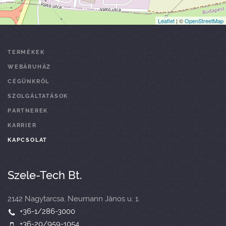
Leaflet
| ©
OpenStreetMap
TERMÉKEK
WEBÁRUHÁZ
CÉGÜNKRŐL
SZOLGÁLTATÁSOK
PARTNEREK
KARRIER
KAPCSOLAT
Szele-Tech Bt.
2142 Nagytarcsa, Neumann János u. 1.
+36-1/286-3000
+36-20/959-1054