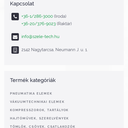
Kapcsolat
+36-1/286-3000
(Iroda)
+36-20/376-9023
(Raktár)
info@szele-tech.hu
2142 Nagytarcsa, Neumann J. u. 1.
Termék kategóriák
PNEUMATIKA ELEMEK
VÁKUUMTECHNIKAI ELEMEK
KOMPRESSZOROK, TARTÁLYOK
HAJTÓMŰVEK, SZERELVÉNYEK
TÖMLŐK, CSÖVEK, CSATLAKOZÓK