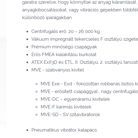
garatra szerelve, hogy könnyítse az anyag kiáramlását,
anyagkibocsátásokat, vagy vibrációs gépekben többféle 
különböző iparágakban.
Centrifugális erő: 20 ~ 26 000 kg
Vákuum impregnált tekercselés F osztályú sziget
Prémium minőségű csapágyak
Erős FMEA kialakítású burkolat
ATEX ExII3D és ETL, II. Osztályú, 2. osztályú tanú
MVE - szabványos kivitel:
MVE Exe - Exd - fokozottan robbanás biztos ki
MVE - erősített csapággyal , nagy centrifugáli
MVE-DC – egyenáramú kivitelek
MVE-F karimás kivitelek
MVE-SD - SV szitavibrátorok
Pneumatikus vibrátor, kalapács: