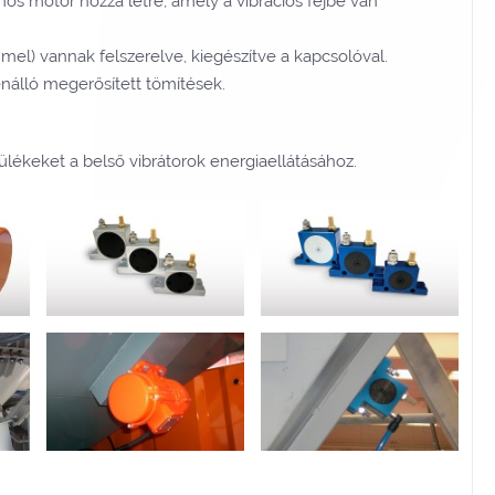
mos motor hozza létre, amely a vibrációs fejbe van
mel) vannak felszerelve, kiegészítve a kapcsolóval.
enálló megerősített tömítések.
lékeket a belső vibrátorok energiaellátásához.