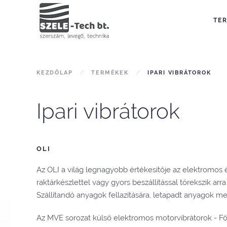
TE
KEZDŐLAP
TERMÉKEK
IPARI VIBRÁTOROK
Ipari vibrátorok
OLI
Az OLI a világ legnagyobb értékesítője az elektromos
raktárkészlettel vagy gyors beszállítással törekszik arr
Szállítandó anyagok fellazítására, letapadt anyagok m
Az MVE sorozat külső elektromos motorvibrátorok - Fők