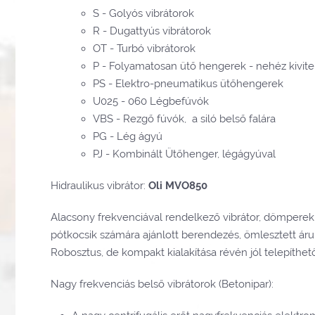
S - Golyós vibrátorok
R - Dugattyús vibrátorok
OT - Turbó vibrátorok
P - Folyamatosan ütő hengerek - nehéz kivite
PS - Elektro-pneumatikus ütőhengerek
U025 - 060 Légbefúvók
VBS - Rezgő fúvók, a siló belső falára
PG - Lég ágyú
PJ - Kombinált Ütőhenger, légágyúval
Hidraulikus vibrátor:
Oli
MVO850
Alacsony frekvenciával rendelkező vibrátor, dömperek, 
pótkocsik számára ajánlott berendezés, ömlesztett áru 
Robosztus, de kompakt kialakítása révén jól telepíthet
Nagy frekvenciás belső vibrátorok (Betonipar):