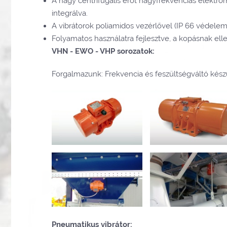
A nagy centrifugális erőt nagyfrekvenciás elektro
integrálva.
A vibrátorok poliamidos vezérlővel (IP 66 védelem
Folyamatos használatra fejlesztve, a kopásnak ell
VHN - EWO - VHP sorozatok:
Forgalmazunk: Frekvencia és feszültségváltó készü
Pneumatikus vibrátor: