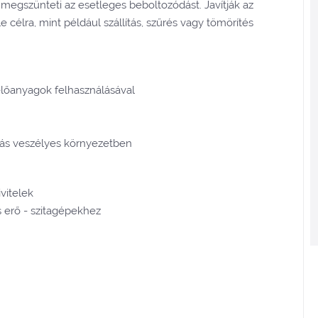
 megszünteti az esetleges beboltozódást. Javítják az
célra, mint például szállítás, szűrés vagy tömörítés
előanyagok felhasználásával
sítás veszélyes környezetben
vitelek
s erő - szitagépekhez