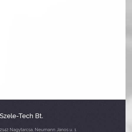
Szele-Tech Bt.
2142 Nagytarcsa, Neumann János u. 1.