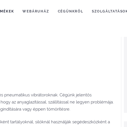
RMÉKEK
WEBÁRUHÁZ
CÉGÜNKRŐL
SZOLGÁLTATÁSO
 és pneumatikus vibrátoroknak. Cégünk jelentős
a hogy az anyaglazítással, szállítással ne legyen problémája.
egindítására vagy éppen tömörítésre.
ént tartályoknál, silóknál használják segédeszközként a