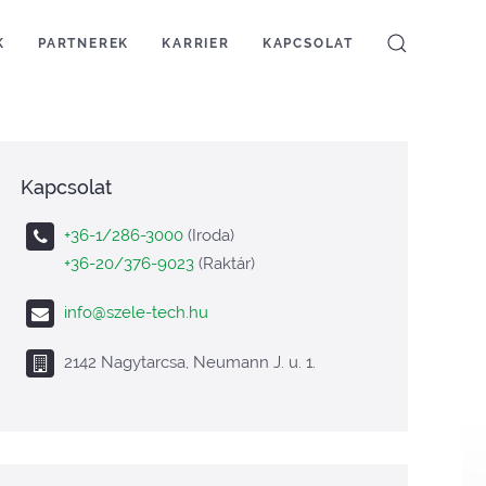
K
PARTNEREK
KARRIER
KAPCSOLAT
Kapcsolat
+36-1/286-3000
(Iroda)
+36-20/376-9023
(Raktár)
info@szele-tech.hu
2142 Nagytarcsa, Neumann J. u. 1.