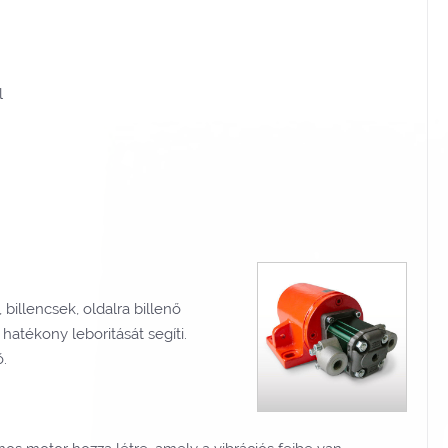
l
billencsek, oldalra billenő
hatékony leboritását segíti.
ő.