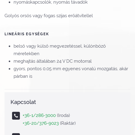
nyomáskapcsolók, nyomás távadók
Golyós orsós vagy fogas szíjas erőátvitellel
LINEÁRIS EGYSÉGEK
belső vagy külső megvezetéssel, különböző
méretekben
meghajtás általában 24 V DC motorral
gyors, pontos 0,05 mm egyenes vonalú mozgatás, akár
párban is
Kapcsolat
+36-1/286-3000
(Iroda)
+36-20/376-9023
(Raktár)