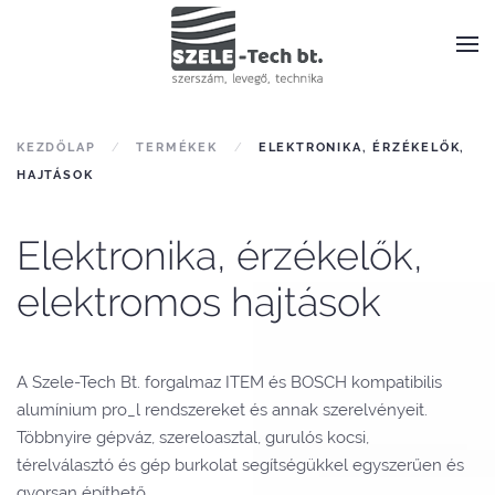
KEZDŐLAP
TERMÉKEK
ELEKTRONIKA, ÉRZÉKELŐK,
HAJTÁSOK
Elektronika, érzékelők,
elektromos hajtások
A Szele-Tech Bt. forgalmaz ITEM és BOSCH kompatibilis
alumínium pro_l rendszereket és annak szerelvényeit.
Többnyire gépváz, szereloasztal, gurulós kocsi,
térelválasztó és gép burkolat segítségükkel egyszerűen és
gyorsan építhető.