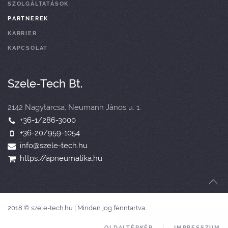
SZOLGÁLTATÁSOK
PARTNEREK
KARRIER
KAPCSOLAT
Szele-Tech Bt.
2142 Nagytarcsa, Neumann János u. 1.
+36-1/286-3000
+36-20/959-1054
info@szele-tech.hu
https://apneumatika.hu
2018 © szele-tech.hu | Minden jog fenntartva.
OLDALTÉRKÉP
IMPRESSZUM